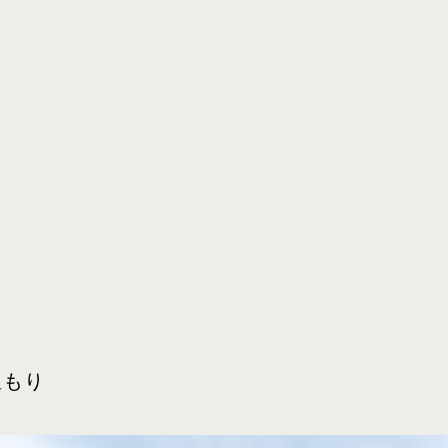
愛知・みよし市でデ
温もり