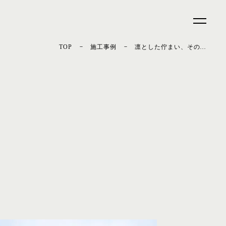
ザイン・性能・コストのベストバランスを追求した注文住宅なら
－
－
TOP
施工事例
凛とした佇まい、その先にある温もり